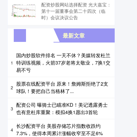
配资炒股网站选择配资 光大嘉宝：
第十一届董事会第二十四次（临
时）会议决议公告
最新文章
国内炒股软件排名 一天不休？美媒转发杜兰
特训练视频，火箭37岁老将太敬业，7换1交
1
易不亏
股票在线配资平台 原来！詹姆斯拒绝了2支
2
球队！要把自己当格林了...
配资公司 曝骑士已瞄准KD！美记透露勇士
3
也有意杜库重聚：模拟4换1愿出3首轮
长沙配资平台 美股存储芯片指数收跌约
4
7.3%，使得本周累计涨幅收窄至不足6%