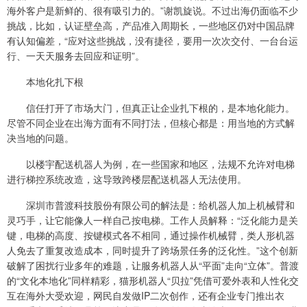
海外客户是新鲜的、很有吸引力的。”谢凯旋说。不过出海仍面临不少
挑战，比如，认证壁垒高，产品准入周期长，一些地区仍对中国品牌
有认知偏差，“应对这些挑战，没有捷径，要用一次次交付、一台台运
行、一天天服务去回应和证明”。
本地化扎下根
信任打开了市场大门，但真正让企业扎下根的，是本地化能力。
尽管不同企业在出海方面有不同打法，但核心都是：用当地的方式解
决当地的问题。
以楼宇配送机器人为例，在一些国家和地区，法规不允许对电梯
进行梯控系统改造，这导致跨楼层配送机器人无法使用。
深圳市普渡科技股份有限公司的解法是：给机器人加上机械臂和
灵巧手，让它能像人一样自己按电梯。工作人员解释：“泛化能力是关
键，电梯的高度、按键模式各不相同，通过操作机械臂，类人形机器
人免去了重复改造成本，同时提升了跨场景任务的泛化性。”这个创新
破解了困扰行业多年的难题，让服务机器人从“平面”走向“立体”。普渡
的“文化本地化”同样精彩，猫形机器人“贝拉”凭借可爱外表和人性化交
互在海外大受欢迎，网民自发做IP二次创作，还有企业专门推出衣