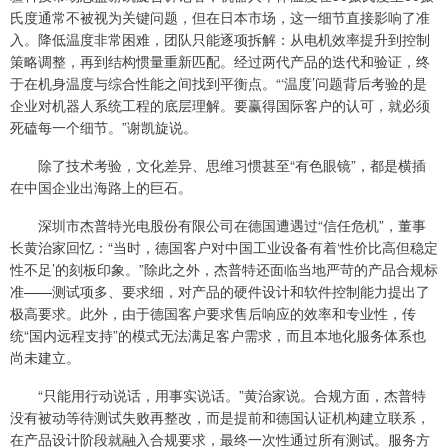
氏度通常不被视为关键问题，但在日本市场，这一细节直接影响了准
入。降低温度非常困难，团队只能逐项拆解：从电机效率提升到控制
策略调整，再到结构惯量重新匹配。经过两代产品的迭代和验证，终
于在机身温度与综合性能之间找到平衡点。“‘温度’问题背后考验的是
企业对机器人系统工程的底层理解。要赢得国际客户的认可，就必须
死磕每一个细节。”谢凯旋说。
除了技术考验，文化差异、思维习惯甚至“有色眼镜”，都是横插
在中国企业出海路上的巨石。
深圳市杰普特光电股份有限公司在德国遭遇过“信任危机”，董事
长黄治家回忆：“当时，德国客户对中国工业设备有着‘性价比高但稳定
性不足’的刻板印象。”除此之外，杰普特还面临当地严苛的产品合规标
准——测试项多、要求细，对产品的硬件设计和软件控制能力提出了
极高要求。此外，由于德国客户要求售后响应的效率和专业性，传
统“国内远程支持”的模式无法满足客户需求，而且本地化服务体系也
尚未建立。
“只能用行动说话，用事实说话。”黄治家说。合规方面，杰普特
没有被动等待测试失败再整改，而是提前和德国认证机构建立联系，
在产品设计阶段就融入合规要求，最终一次性通过所有测试。服务方