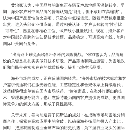
黄治家认为，中国品牌的形象正在悄无声息地经历深刻转变。早
期，海外客户对中国品牌的普遍认知是“能用，但不敢用在高端线”，
认为中国产品是性价比选项，只适合中低端场景。随着产品稳定批量
出货、进入头部企业供应链、通过相关认证，客户认知转向“性价比
+可靠性”，愿意在非核心工位、试产线小批量试用。现在，海外客户
对中国部分品牌的认知是技术过硬、品质稳定，可进高端产线，能和
国际巨头同台竞争。
“出海路上难免面临各种各样的风险挑战。”张羽雪认为，品牌建
设的关键是扎扎实实做好技术研发、产品落地和商业运营，为当地政
府和市民带去实实在在的优质服务，提升当地生活品质。
海外市场的成功，正在反哺国内经营。“海外市场的技术标准和客
户需求倒逼我们在激光器性能、工艺稳定性和合规体系上持续迭代，
这些经验很难单独在国内市场获得。”黄治家说，在海外打磨出的技
术、管理和服务能力，也让杰普特能为国内客户提供更成熟、更具国
际竞争力的解决方案，形成了良性循环。
关于未来，姜向前透露了拓斯达的规划：在成熟市场与当地分销
商合作，探索在高端应用中的突破，以确保海外拓展的投入产出比，
同时，把握我国制造业全球布局的历史机遇，为下游行业龙头的国际