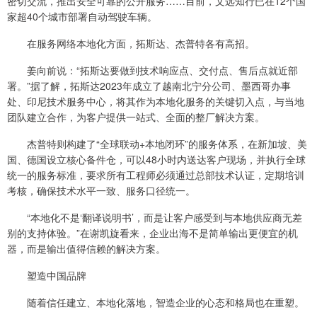
密切交流，推出安全可靠的公开服务……目前，文远知行已在12个国
家超40个城市部署自动驾驶车辆。
在服务网络本地化方面，拓斯达、杰普特各有高招。
姜向前说：“拓斯达要做到技术响应点、交付点、售后点就近部
署。”据了解，拓斯达2023年成立了越南北宁分公司、墨西哥办事
处、印尼技术服务中心，将其作为本地化服务的关键切入点，与当地
团队建立合作，为客户提供一站式、全面的整厂解决方案。
杰普特则构建了“全球联动+本地闭环”的服务体系，在新加坡、美
国、德国设立核心备件仓，可以48小时内送达客户现场，并执行全球
统一的服务标准，要求所有工程师必须通过总部技术认证，定期培训
考核，确保技术水平一致、服务口径统一。
“本地化不是‘翻译说明书’，而是让客户感受到与本地供应商无差
别的支持体验。”在谢凯旋看来，企业出海不是简单输出更便宜的机
器，而是输出值得信赖的解决方案。
塑造中国品牌
随着信任建立、本地化落地，智造企业的心态和格局也在重塑。