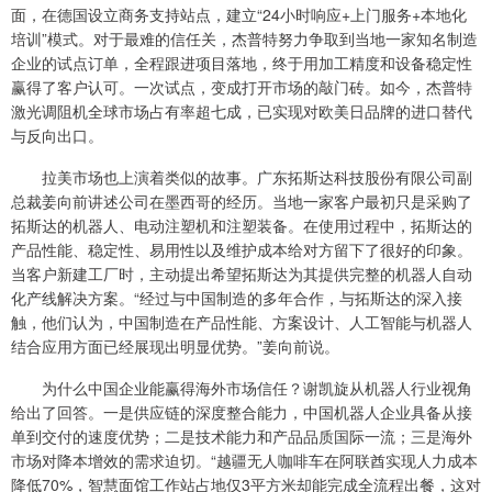
面，在德国设立商务支持站点，建立“24小时响应+上门服务+本地化
培训”模式。对于最难的信任关，杰普特努力争取到当地一家知名制造
企业的试点订单，全程跟进项目落地，终于用加工精度和设备稳定性
赢得了客户认可。一次试点，变成打开市场的敲门砖。如今，杰普特
激光调阻机全球市场占有率超七成，已实现对欧美日品牌的进口替代
与反向出口。
拉美市场也上演着类似的故事。广东拓斯达科技股份有限公司副
总裁姜向前讲述公司在墨西哥的经历。当地一家客户最初只是采购了
拓斯达的机器人、电动注塑机和注塑装备。在使用过程中，拓斯达的
产品性能、稳定性、易用性以及维护成本给对方留下了很好的印象。
当客户新建工厂时，主动提出希望拓斯达为其提供完整的机器人自动
化产线解决方案。“经过与中国制造的多年合作，与拓斯达的深入接
触，他们认为，中国制造在产品性能、方案设计、人工智能与机器人
结合应用方面已经展现出明显优势。”姜向前说。
为什么中国企业能赢得海外市场信任？谢凯旋从机器人行业视角
给出了回答。一是供应链的深度整合能力，中国机器人企业具备从接
单到交付的速度优势；二是技术能力和产品品质国际一流；三是海外
市场对降本增效的需求迫切。“越疆无人咖啡车在阿联酋实现人力成本
降低70%，智慧面馆工作站占地仅3平方米却能完成全流程出餐，这对