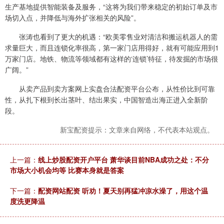
生产基地提供智能装备及服务，“这将为我们带来稳定的初始订单及市
场切入点，并降低与海外扩张相关的风险”。
张涛也看到了更大的机遇：“欧美零售业对清洁和搬运机器人的需
求量巨大，而且连锁化率很高，第一家门店用得好，就有可能应用到1
万家门店。地铁、物流等领域都有这样的‘连锁’特征，待发掘的市场很
广阔。”
从卖产品到卖方案网上实盘合法配资平台公布，从性价比到可靠
性，从扎下根到长出茎叶、结出果实，中国智造出海正进入全新阶
段。
新宝配资提示：文章来自网络，不代表本站观点。
上一篇：
线上炒股配资开户平台 萧华谈目前NBA成功之处：不分
市场大小机会均等 比赛本身就是答案
下一篇：
配资网站配资 听劝！夏天别再猛冲凉水澡了，用这个温
度洗更降温