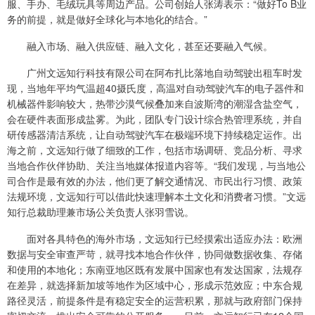
服、手办、毛绒玩具等周边产品。公司创始人张涛表示：“做好To B业
务的前提，就是做好全球化与本地化的结合。”
融入市场、融入供应链、融入文化，甚至还要融入气候。
广州文远知行科技有限公司在阿布扎比落地自动驾驶出租车时发
现，当地年平均气温超40摄氏度，高温对自动驾驶汽车的电子器件和
机械器件影响较大，热带沙漠气候叠加来自波斯湾的潮湿含盐空气，
会在硬件表面形成盐雾。为此，团队专门设计综合热管理系统，并自
研传感器清洁系统，让自动驾驶汽车在极端环境下持续稳定运作。出
海之前，文远知行做了细致的工作，包括市场调研、竞品分析、寻求
当地合作伙伴协助、关注当地媒体报道内容等。“我们发现，与当地公
司合作是最有效的办法，他们更了解交通情况、市民出行习惯、政策
法规环境，文远知行可以借此快速理解本土文化和消费者习惯。”文远
知行总裁助理兼市场公关负责人张羽雪说。
面对各具特色的海外市场，文远知行已经摸索出适应办法：欧洲
数据与安全审查严苛，就寻找本地合作伙伴，协同做数据收集、存储
和使用的本地化；东南亚地区既有发展中国家也有发达国家，法规存
在差异，就选择新加坡等地作为区域中心，形成示范效应；中东合规
路径灵活，前提条件是有稳定安全的运营积累，那就与政府部门保持