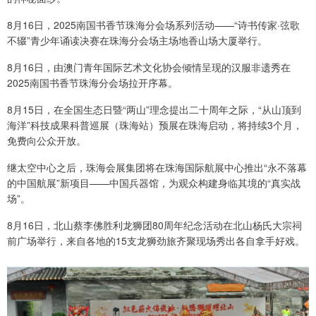
8月16日，2025南国书香节珠海分会场系列活动——“诗书传家·弦歌
不辍”青少年诵读决赛在珠海分会场主场地香山场大厦举行。
8月16日，由澳门青年国际艺术文化协会倾情呈现的汉服非遗秀在
2025南国书香节珠海分会场拉开序幕。
8月15日，在全国生态日暨“两山”理念提出二十周年之际，“从山顶到
海洋”科技成果科普巡展（珠海站）预展在珠海启动，将持续3个月，
免费向公众开放。
继太空中心之后，珠海会展集团将在珠海国际航展中心推出“永不落幕
的中国航展”新项目——中国兵器馆，为观众构建身临其境的“真实战
场”。
8月16日，北山蔡李佛胜利龙狮团80周年纪念活动在北山杨氏大宗祠
前广场举行，来自各地的15支龙狮劲旅齐聚现场秀出各自拿手好戏。