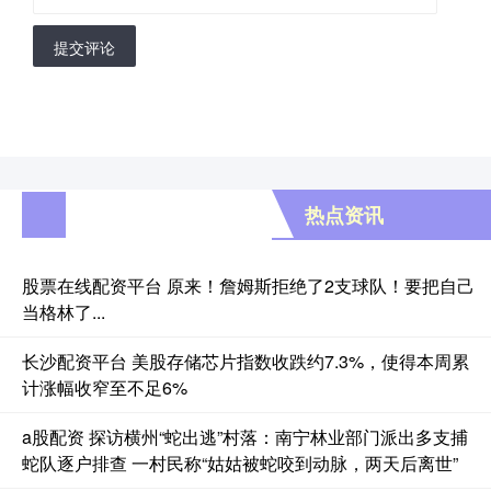
提交评论
热点资讯
股票在线配资平台 原来！詹姆斯拒绝了2支球队！要把自己
当格林了...
长沙配资平台 美股存储芯片指数收跌约7.3%，使得本周累
计涨幅收窄至不足6%
a股配资 探访横州“蛇出逃”村落：南宁林业部门派出多支捕
蛇队逐户排查 一村民称“姑姑被蛇咬到动脉，两天后离世”