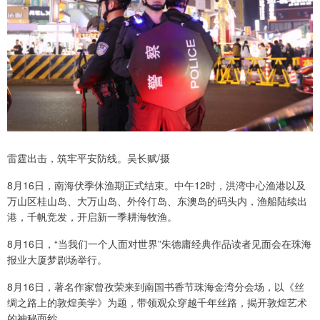
雷霆出击，筑牢平安防线。吴长赋/摄
8月16日，南海伏季休渔期正式结束。中午12时，洪湾中心渔港以及
万山区桂山岛、大万山岛、外伶仃岛、东澳岛的码头内，渔船陆续出
港，千帆竞发，开启新一季耕海牧渔。
8月16日，“当我们一个人面对世界”朱德庸经典作品读者见面会在珠海
报业大厦梦剧场举行。
8月16日，著名作家曾孜荣来到南国书香节珠海金湾分会场，以《丝
绸之路上的敦煌美学》为题，带领观众穿越千年丝路，揭开敦煌艺术
的神秘面纱。