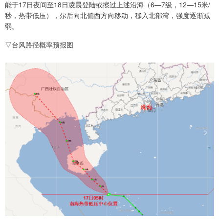
能于17日夜间至18日凌晨登陆或擦过上述沿海（6—7级，12—15米/
秒，热带低压），尔后向北偏西方向移动，移入北部湾，强度逐渐减
弱。
▽台风路径概率预报图