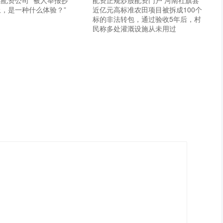
配资公司 “被人举报抄
配资正规炒股配资门户 河南社旗县
，是一种什么体验？”
近亿元高标准农田项目被拆成100个
标的非法转包，通过验收5年后，村
民称多处灌溉设施从未用过